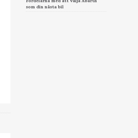
Fördelarna med att välja Abarth
som din nästa bil