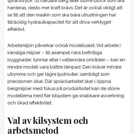
spräcktryck. Ju hårdare berg eller större block som ska
hanteras, desto mer kraft krävs. Det är också viktigt att
se till att den maskin som ska bära utrustningen har
tillräcklig hydraulkapacitet för att driva verktyget
effektivt.
Arbetsmiljön påverkar också modellvalet. Vid arbete i
känsliga miljöer – till exempel nära befintliga
byggnader, tunnlar eller i vattennära områden – kan en
mindre modell vara bättre lämpad. Den kräver mindre
utrymme och ger lägre ljudnivåer, samtidigt som
precisionen ökar. Där spräckarbetet sker i öppna
bergmiljöer med fokus på produktivitet kan de större
modellerna med fler kilsystem ge snabbare avverkning
och ökad effektivitet.
Val av kilsystem och
arbetsmetod