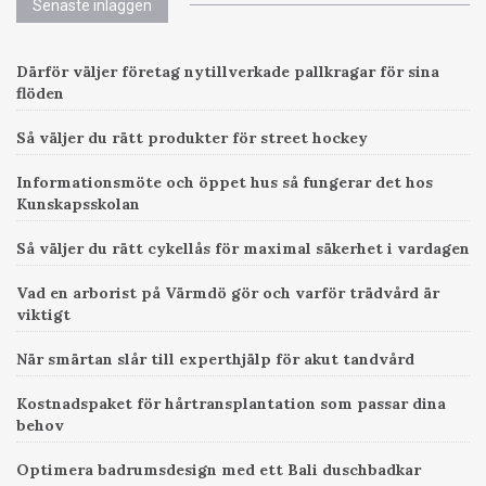
g
Senaste inläggen
a
Därför väljer företag nytillverkade pallkragar för sina
t
flöden
i
Så väljer du rätt produkter för street hockey
o
Informationsmöte och öppet hus så fungerar det hos
Kunskapsskolan
n
Så väljer du rätt cykellås för maximal säkerhet i vardagen
Vad en arborist på Värmdö gör och varför trädvård är
viktigt
När smärtan slår till experthjälp för akut tandvård
Kostnadspaket för hårtransplantation som passar dina
behov
Optimera badrumsdesign med ett Bali duschbadkar