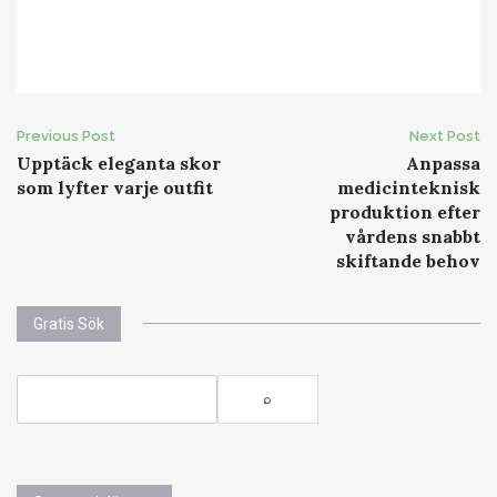
Previous Post
Next Post
P
Upptäck eleganta skor
Anpassa
som lyfter varje outfit
medicinteknisk
o
produktion efter
vårdens snabbt
s
skiftande behov
t
Gratis Sök
n
a
v
i