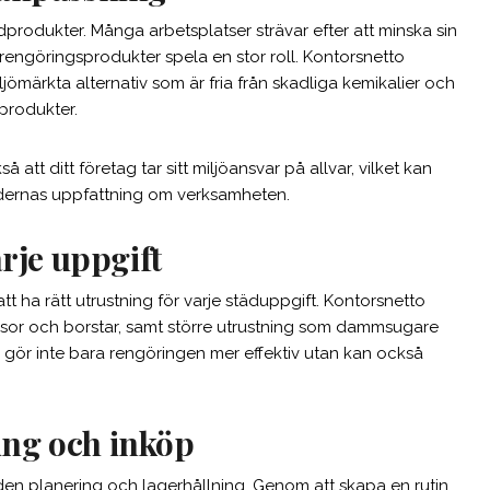
städprodukter. Många arbetsplatser strävar efter att minska sin
rengöringsprodukter spela en stor roll. Kontorsnetto
jömärkta alternativ som är fria från skadliga kemikalier och
 produkter.
å att ditt företag tar sitt miljöansvar på allvar, vilket kan
dernas uppfattning om verksamheten.
arje uppgift
t ha rätt utrustning för varje städuppgift. Kontorsnetto
asor och borstar, samt större utrustning som dammsugare
 gör inte bara rengöringen mer effektiv utan kan också
ng och inköp
nden planering och lagerhållning. Genom att skapa en rutin