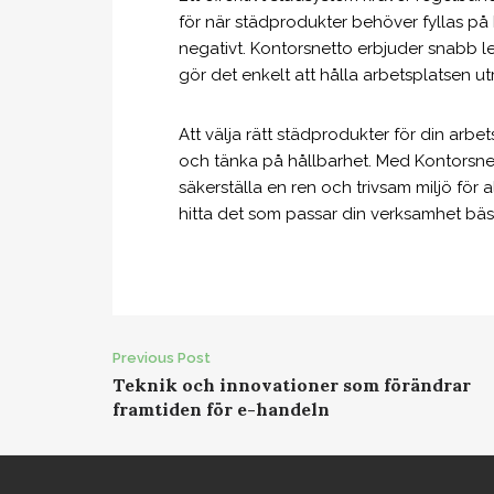
för när städprodukter behöver fyllas på
negativt. Kontorsnetto erbjuder snabb lev
gör det enkelt att hålla arbetsplatsen u
Att välja rätt städprodukter för din arbet
och tänka på hållbarhet. Med Kontorsnet
säkerställa en ren och trivsam miljö för
hitta det som passar din verksamhet bäs
Previous Post
P
Teknik och innovationer som förändrar
framtiden för e-handeln
o
s