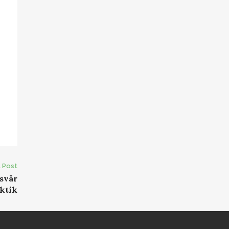
 Post
svär
ktik